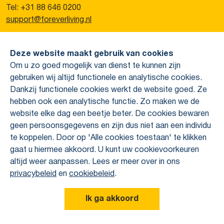
Tel: +31 88 646 0200
support@foreverliving.nl
Overig
Deze website maakt gebruik van cookies
Privacy verklaring
Om u zo goed mogelijk van dienst te kunnen zijn
Colofon
Over Forever
gebruiken wij altijd functionele en analytische cookies.
Wie zijn wij?
Dankzij functionele cookies werkt de website goed. Ze
Hoe werken wij?
hebben ook een analytische functie. Zo maken we de
Uniek verdienmodel
website elke dag een beetje beter. De cookies bewaren
Ons assortiment
geen persoonsgegevens en zijn dus niet aan een individu
Aloë vera
te koppelen. Door op 'Alle cookies toestaan' te klikken
gaat u hiermee akkoord. U kunt uw cookievoorkeuren
altijd weer aanpassen. Lees er meer over in ons
privacybeleid
en
cookiebeleid
.
Copyright 2026 © Forever Living Products Benelux