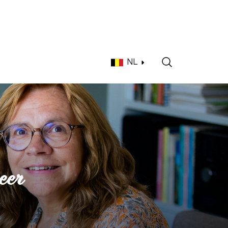
NL
eer