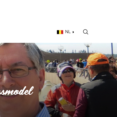
NL
ssmodel