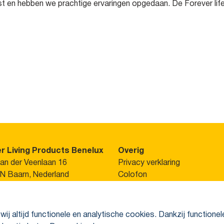
t en hebben we prachtige ervaringen opgedaan. De Forever lifes
r Living Products Benelux
Overig
van der Veenlaan 16
Privacy verklaring
N Baarn, Nederland
Colofon
ontact op met je
persoon. Of bereik ons via:
 wij altijd functionele en analytische cookies. Dankzij functio
31 88 646 0200