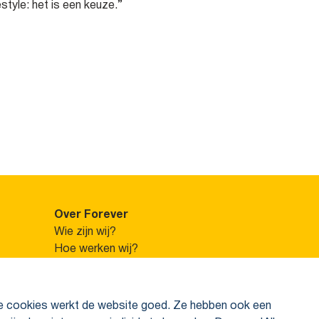
tyle: het is een keuze.”
Over Forever
Wie zijn wij?
Hoe werken wij?
Uniek verdienmodel
Ons assortiment
Aloë vera
nele cookies werkt de website goed. Ze hebben ook een