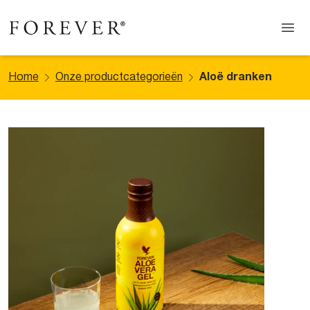
Home
Onze productcategorieën
Aloë dranken