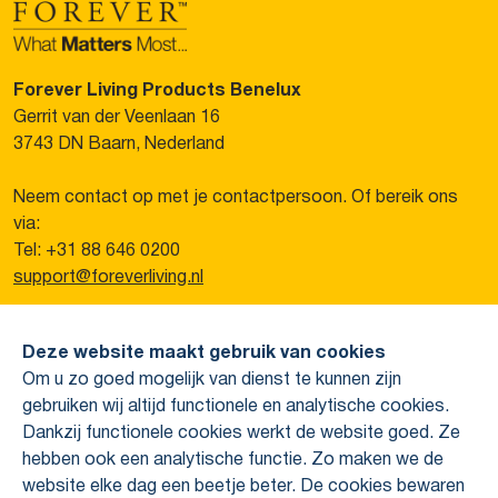
Forever Living Products Benelux
Gerrit van der Veenlaan 16
3743 DN Baarn, Nederland
Neem contact op met je contactpersoon. Of bereik ons
via:
Tel: +31 88 646 0200
support@foreverliving.nl
Overig
Deze website maakt gebruik van cookies
Privacy verklaring
Om u zo goed mogelijk van dienst te kunnen zijn
Colofon
Over Forever
gebruiken wij altijd functionele en analytische cookies.
Wie zijn wij?
Dankzij functionele cookies werkt de website goed. Ze
Hoe werken wij?
hebben ook een analytische functie. Zo maken we de
Uniek verdienmodel
website elke dag een beetje beter. De cookies bewaren