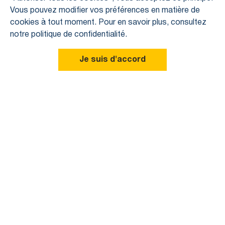
Vous pouvez modifier vos préférences en matière de
cookies à tout moment. Pour en savoir plus, consultez
notre politique de confidentialité.
Croissance et épanouissement
Pour vous donner une idée de la grandeur de l’entreprise
familiale Forever : nous traitons chaque année plus de 30
millions de litres de gel d’aloe vera pur et sommes
responsables de plus de 60 % de la production mondiale.
Ce qui fait de nous le plus grand cultivateur, fabricant et
distributeur de produits à l’aloe vera. Des boissons à l’aloe
vera en passant par les produits de soins, cosmétiques et
bien-être de qualité supérieure. Mais notre assortiment
comprend aussi des produits de la ruche uniques et un
nombre important de compléments alimentaires. La qualité
des produits est évaluée par des organisations
indépendantes et ils se sont vu certifiés par l’International